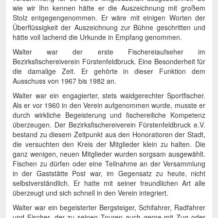
wie wir Ihn kennen hätte er die Auszeichnung mit großem
Stolz entgegengenommen. Er wäre mit einigen Worten der
Überflüssigkeit der Auszeichnung zur Bühne geschritten und
hätte voll lachend die Urkunde in Empfang genommen.
Walter war der erste Fischereiaufseher im
Bezirksfischereiverein Fürstenfeldbruck. Eine Besonderheit für
die damalige Zeit. Er gehörte in dieser Funktion dem
Ausschuss von 1967 bis 1982 an.
Walter war ein engagierter, stets waidgerechter Sportfischer.
Als er vor 1960 in den Verein aufgenommen wurde, musste er
durch wirkliche Begeisterung und fischereiliche Kompetenz
überzeugen. Der Bezirksfischereiverein Fürstenfeldbruck e.V.
bestand zu diesem Zeitpunkt aus den Honoratioren der Stadt,
die versuchten den Kreis der Mitglieder klein zu halten. Die
ganz wenigen, neuen Mitglieder wurden sorgsam ausgewählt.
Fischen zu dürfen oder eine Teilnahme an der Versammlung
in der Gaststätte Post war, im Gegensatz zu heute, nicht
selbstverständlich. Er hatte mit seiner freundlichen Art alle
überzeugt und sich schnell in den Verein integriert.
Walter war ein begeisterter Bergsteiger, Schifahrer, Radfahrer
und Fischer, der zu seinen Touren auch gerne mit Zug oder