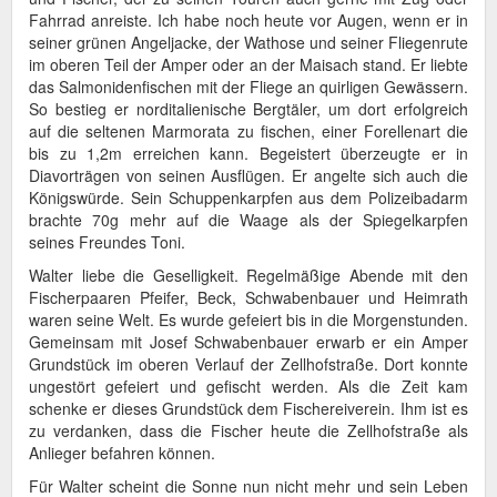
Fahrrad anreiste. Ich habe noch heute vor Augen, wenn er in
seiner grünen Angeljacke, der Wathose und seiner Fliegenrute
im oberen Teil der Amper oder an der Maisach stand. Er liebte
das Salmonidenfischen mit der Fliege an quirligen Gewässern.
So bestieg er norditalienische Bergtäler, um dort erfolgreich
auf die seltenen Marmorata zu fischen, einer Forellenart die
bis zu 1,2m erreichen kann. Begeistert überzeugte er in
Diavorträgen von seinen Ausflügen. Er angelte sich auch die
Königswürde. Sein Schuppenkarpfen aus dem Polizeibadarm
brachte 70g mehr auf die Waage als der Spiegelkarpfen
seines Freundes Toni.
Walter liebe die Geselligkeit. Regelmäßige Abende mit den
Fischerpaaren Pfeifer, Beck, Schwabenbauer und Heimrath
waren seine Welt. Es wurde gefeiert bis in die Morgenstunden.
Gemeinsam mit Josef Schwabenbauer erwarb er ein Amper
Grundstück im oberen Verlauf der Zellhofstraße. Dort konnte
ungestört gefeiert und gefischt werden. Als die Zeit kam
schenke er dieses Grundstück dem Fischereiverein. Ihm ist es
zu verdanken, dass die Fischer heute die Zellhofstraße als
Anlieger befahren können.
Für Walter scheint die Sonne nun nicht mehr und sein Leben